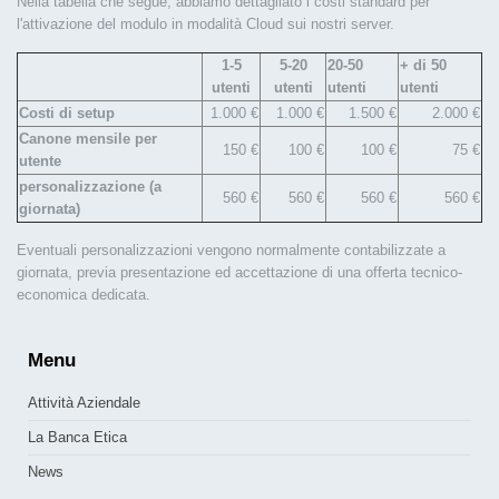
Nella tabella che segue, abbiamo dettagliato i costi standard per
l'attivazione del modulo in modalità Cloud sui nostri server.
1-5
5-20
20-50
+ di 50
utenti
utenti
utenti
utenti
Costi di setup
1.000 €
1.000 €
1.500 €
2.000 €
Canone mensile per
150 €
100 €
100 €
75 €
utente
personalizzazione (a
560 €
560 €
560 €
560 €
giornata)
Eventuali personalizzazioni vengono normalmente contabilizzate a
giornata, previa presentazione ed accettazione di una offerta tecnico-
economica dedicata.
Menu
Attività Aziendale
La Banca Etica
News